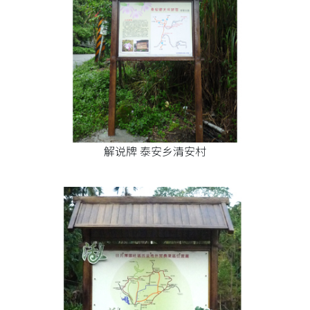
解说牌 泰安乡清安村